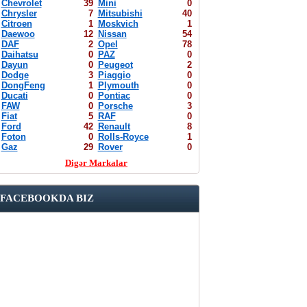
Chevrolet
39
Mini
0
Chrysler
7
Mitsubishi
40
Citroen
1
Moskvich
1
Daewoo
12
Nissan
54
DAF
2
Opel
78
Daihatsu
0
PAZ
0
Dayun
0
Peugeot
2
Dodge
3
Piaggio
0
DongFeng
1
Plymouth
0
Ducati
0
Pontiac
0
FAW
0
Porsche
3
Fiat
5
RAF
0
Ford
42
Renault
8
Foton
0
Rolls-Royce
1
Gaz
29
Rover
0
Digər Markalar
FACEBOOKDA BIZ