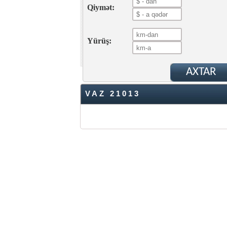
Qiymət:
Yürüş:
VAZ 21013