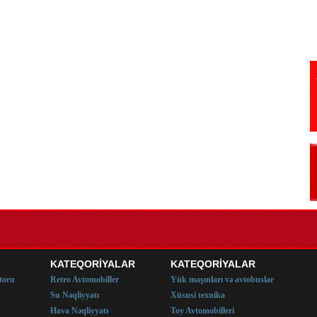
KATEQORİYALAR
KATEQORİYALAR
toru
Retro Avtomobiller
Yük maşınları və avtobuslar
Su Nəqliyyatı
Xüsusi texnika
Hava Nəqliyyatı
Toy Avtomobilleri