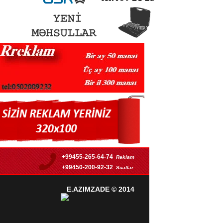
+99455-265-64-74
Reklam
+99450-200-92-32
Suallar
E.AZIMZADE
© 2014