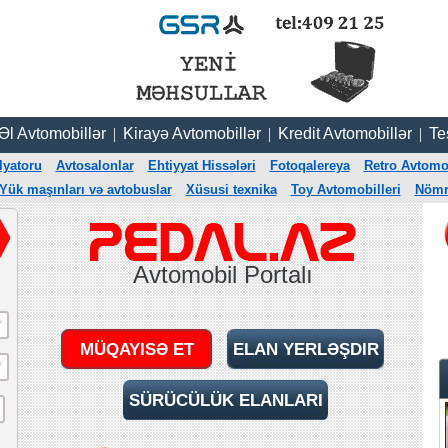
 Əl Avtomobillər
|
Kirayə Avtomobillər
|
Kredit Avtomobillər
|
Te
lyatoru
Avtosalonlar
Ehtiyyat Hissələri
Fotoqalereya
Retro Avtomob
Yük maşınları və avtobuslar
Xüsusi texnika
Toy Avtomobilleri
Nömrə
Avtomobil Portalı