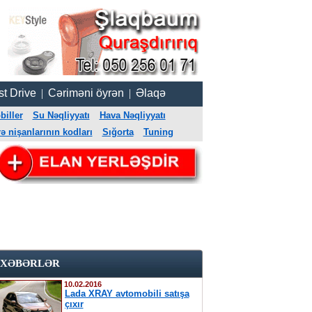
st Drive
|
Cəriməni öyrən
|
Əlaqə
iller
Su Nəqliyyatı
Hava Nəqliyyatı
 nişanlarının kodları
Sığorta
Tuning
XƏBƏRLƏR
10.02.2016
Lada XRAY avtomobili satışa
çıxır