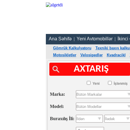
Ana Səhifə
|
Yeni Avtomobillər
|
İkinci
Gömrük Kalkulyatoru
Texniki baxış kalku
Motosikletler
Velosipedlər
Kvadracikl
AXTARIŞ
Yeni
İşlənmiş
Marka:
Model:
Buraxılış İli: