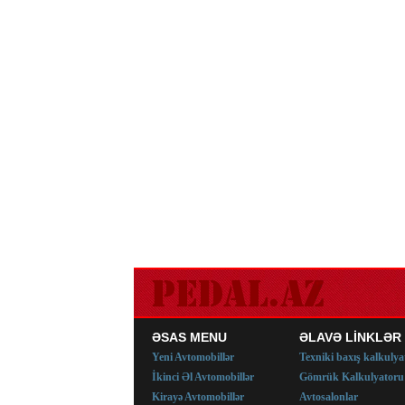
ƏSAS MENU
ƏLAVƏ LİNKLƏR
Yeni Avtomobillər
Texniki baxış kalkulya
İkinci Əl Avtomobillər
Gömrük Kalkulyatoru
Kirayə Avtomobillər
Avtosalonlar