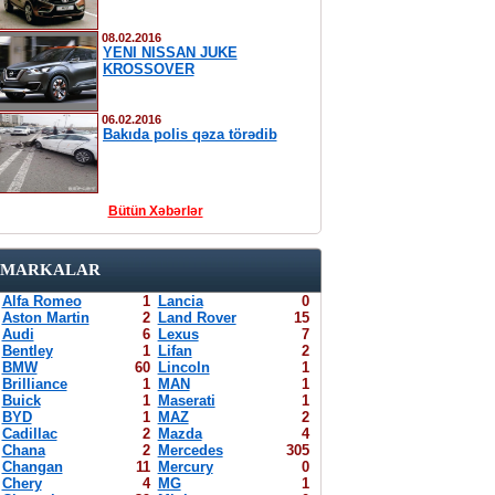
08.02.2016
YENI NISSAN JUKE
KROSSOVER
06.02.2016
Bakıda polis qəza törədib
Bütün Xəbərlər
MARKALAR
Alfa Romeo
1
Lancia
0
Aston Martin
2
Land Rover
15
Audi
6
Lexus
7
Bentley
1
Lifan
2
BMW
60
Lincoln
1
Brilliance
1
MAN
1
Buick
1
Maserati
1
BYD
1
MAZ
2
Cadillac
2
Mazda
4
Chana
2
Mercedes
305
Changan
11
Mercury
0
Chery
4
MG
1