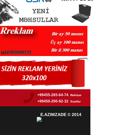
+99455-265-64-74
Reklam
+99450-200-92-32
Suallar
E.AZIMZADE
© 2014