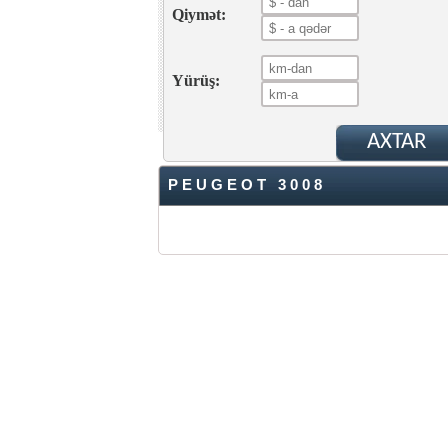
Qiymət:
Yürüş:
PEUGEOT 3008