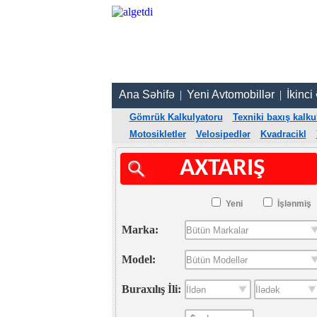
Ana Səhifə
|
Yeni Avtomobillər
|
İkinci
Gömrük Kalkulyatoru
Texniki baxış kalku
Motosikletler
Velosipedlər
Kvadracikl
AXTARIŞ
Yeni
İşlənmiş
Marka:
Model:
Buraxılış İli: