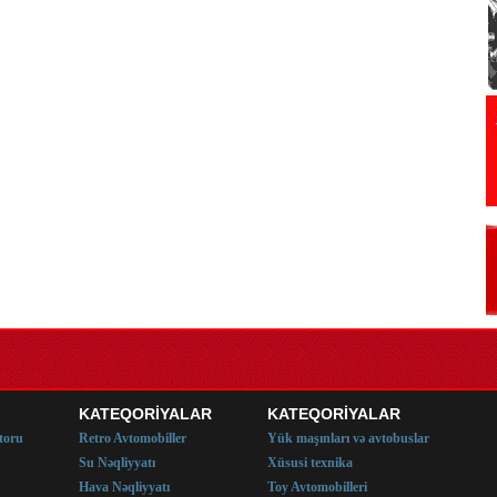
KATEQORİYALAR
KATEQORİYALAR
toru
Retro Avtomobiller
Yük maşınları və avtobuslar
Su Nəqliyyatı
Xüsusi texnika
Hava Nəqliyyatı
Toy Avtomobilleri