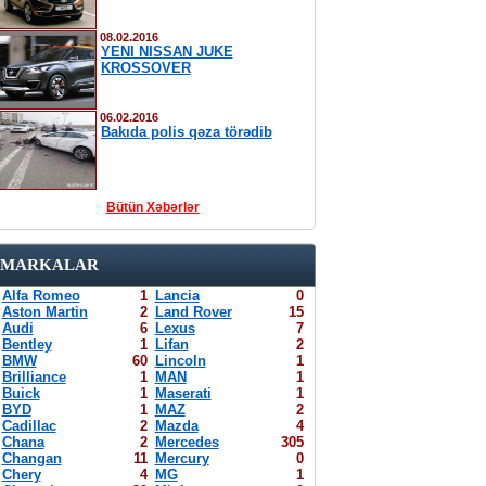
08.02.2016
YENI NISSAN JUKE
KROSSOVER
06.02.2016
Bakıda polis qəza törədib
Bütün Xəbərlər
MARKALAR
Alfa Romeo
1
Lancia
0
Aston Martin
2
Land Rover
15
Audi
6
Lexus
7
Bentley
1
Lifan
2
BMW
60
Lincoln
1
Brilliance
1
MAN
1
Buick
1
Maserati
1
BYD
1
MAZ
2
Cadillac
2
Mazda
4
Chana
2
Mercedes
305
Changan
11
Mercury
0
Chery
4
MG
1