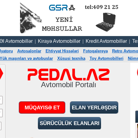
 Əl Avtomobillər
|
Kirayə Avtomobillər
|
Kredit Avtomobillər
|
Te
lyatoru
Avtosalonlar
Ehtiyyat Hissələri
Fotoqalereya
Retro Avtomob
Yük maşınları və avtobuslar
Xüsusi texnika
Toy Avtomobilleri
Nömrə
Avtomobil Portalı