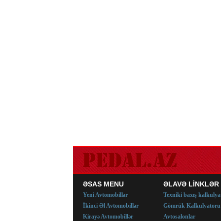
ƏSAS MENU
ƏLAVƏ LİNKLƏR
Yeni Avtomobillər
Texniki baxış kalkulya
İkinci Əl Avtomobillər
Gömrük Kalkulyatoru
Kirayə Avtomobillər
Avtosalonlar