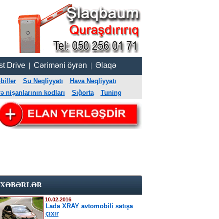
st Drive
|
Cəriməni öyrən
|
Əlaqə
iller
Su Nəqliyyatı
Hava Nəqliyyatı
 nişanlarının kodları
Sığorta
Tuning
XƏBƏRLƏR
10.02.2016
Lada XRAY avtomobili satışa
çıxır