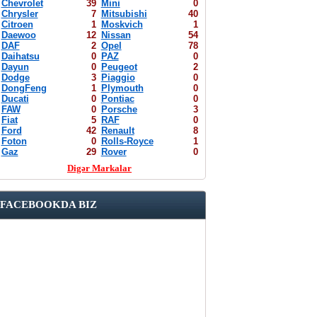
Chevrolet
39
Mini
0
Chrysler
7
Mitsubishi
40
Citroen
1
Moskvich
1
Daewoo
12
Nissan
54
DAF
2
Opel
78
Daihatsu
0
PAZ
0
Dayun
0
Peugeot
2
Dodge
3
Piaggio
0
DongFeng
1
Plymouth
0
Ducati
0
Pontiac
0
FAW
0
Porsche
3
Fiat
5
RAF
0
Ford
42
Renault
8
Foton
0
Rolls-Royce
1
Gaz
29
Rover
0
Digər Markalar
FACEBOOKDA BIZ