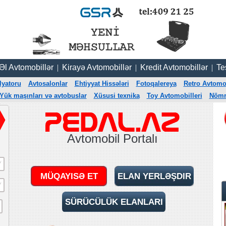
 Əl Avtomobillər
|
Kirayə Avtomobillər
|
Kredit Avtomobillər
|
Te
lyatoru
Avtosalonlar
Ehtiyyat Hissələri
Fotoqalereya
Retro Avtomob
Yük maşınları və avtobuslar
Xüsusi texnika
Toy Avtomobilleri
Nömrə
Avtomobil Portalı