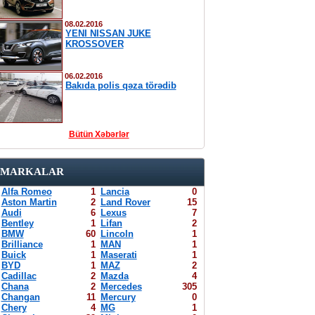
08.02.2016
YENI NISSAN JUKE
KROSSOVER
06.02.2016
Bakıda polis qəza törədib
Bütün Xəbərlər
MARKALAR
Alfa Romeo
1
Lancia
0
Aston Martin
2
Land Rover
15
Audi
6
Lexus
7
Bentley
1
Lifan
2
BMW
60
Lincoln
1
Brilliance
1
MAN
1
Buick
1
Maserati
1
BYD
1
MAZ
2
Cadillac
2
Mazda
4
Chana
2
Mercedes
305
Changan
11
Mercury
0
Chery
4
MG
1