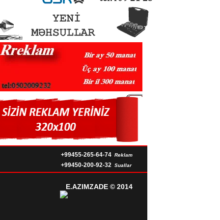
+99455-265-64-74
Reklam
+99450-200-92-32
Suallar
E.AZIMZADE
© 2014