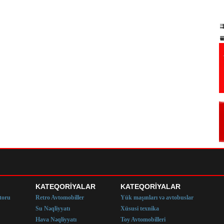
KATEQORİYALAR
KATEQORİYALAR
toru
Retro Avtomobiller
Yük maşınları və avtobuslar
Su Nəqliyyatı
Xüsusi texnika
Hava Nəqliyyatı
Toy Avtomobilleri