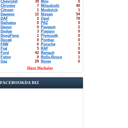
Chevrolet
39
Mini
0
Chrysler
7
Mitsubishi
40
Citroen
1
Moskvich
1
Daewoo
12
Nissan
54
DAF
2
Opel
78
Daihatsu
0
PAZ
0
Dayun
0
Peugeot
2
Dodge
3
Piaggio
0
DongFeng
1
Plymouth
0
Ducati
0
Pontiac
0
FAW
0
Porsche
3
Fiat
5
RAF
0
Ford
42
Renault
8
Foton
0
Rolls-Royce
1
Gaz
29
Rover
0
Digər Markalar
FACEBOOKDA BIZ