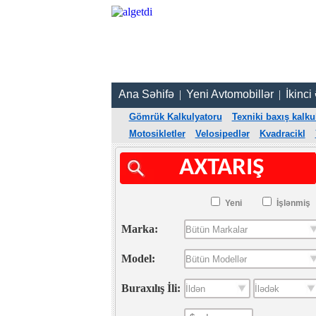
Ana Səhifə
|
Yeni Avtomobillər
|
İkinci
Gömrük Kalkulyatoru
Texniki baxış kalku
Motosikletler
Velosipedlər
Kvadracikl
AXTARIŞ
Yeni
İşlənmiş
Marka:
Model:
Buraxılış İli: