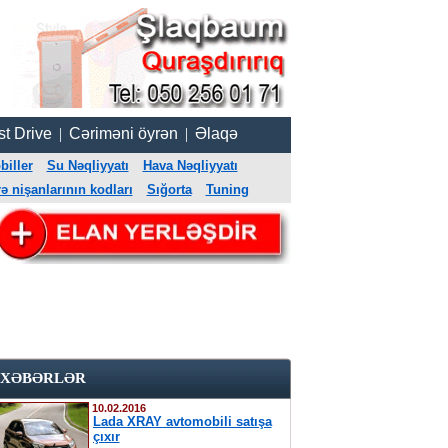
st Drive
|
Cəriməni öyrən
|
Əlaqə
iller
Su Nəqliyyatı
Hava Nəqliyyatı
 nişanlarının kodları
Sığorta
Tuning
XƏBƏRLƏR
10.02.2016
Lada XRAY avtomobili satışa
çıxır