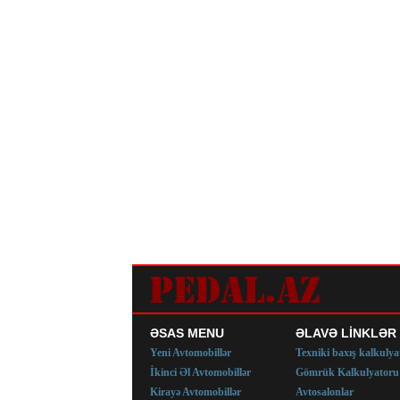
ƏSAS MENU
ƏLAVƏ LİNKLƏR
Yeni Avtomobillər
Texniki baxış kalkulya
İkinci Əl Avtomobillər
Gömrük Kalkulyatoru
Kirayə Avtomobillər
Avtosalonlar